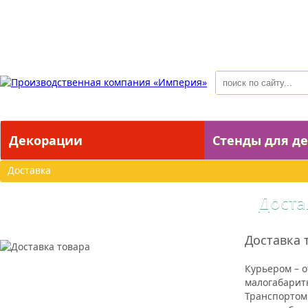
Главная
О компании
Как сделать заказ
Оплата
До
Декорации
Стенды для де
Доставка
Доста
Доставка 
Курьером – о
малогабарит
Транспортом 