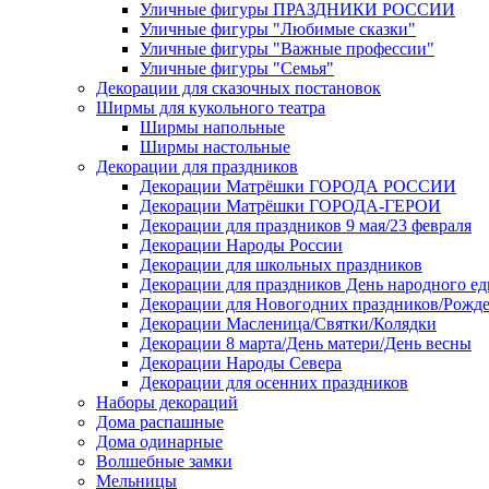
Уличные фигуры ПРАЗДНИКИ РОССИИ
Уличные фигуры "Любимые сказки"
Уличные фигуры "Важные профессии"
Уличные фигуры "Семья"
Декорации для сказочных постановок
Ширмы для кукольного театра
Ширмы напольные
Ширмы настольные
Декорации для праздников
Декорации Матрёшки ГОРОДА РОССИИ
Декорации Матрёшки ГОРОДА-ГЕРОИ
Декорации для праздников 9 мая/23 февраля
Декорации Народы России
Декорации для школьных праздников
Декорации для праздников День народного ед
Декорации для Новогодних праздников/Рожде
Декорации Масленица/Святки/Колядки
Декорации 8 марта/День матери/День весны
Декорации Народы Севера
Декорации для осенних праздников
Наборы декораций
Дома распашные
Дома одинарные
Волшебные замки
Мельницы