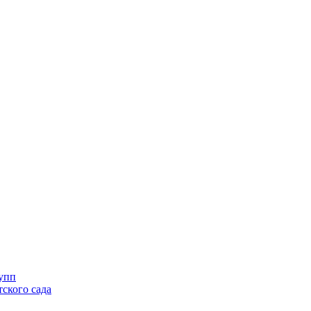
упп
ского сада