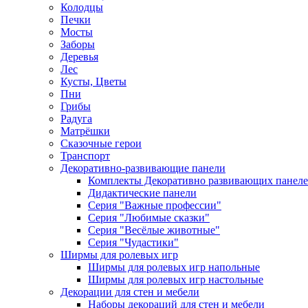
Колодцы
Печки
Мосты
Заборы
Деревья
Лес
Кусты, Цветы
Пни
Грибы
Радуга
Матрёшки
Сказочные герои
Транспорт
Декоративно-развивающие панели
Комплекты Декоративно развивающих панел
Дидактические панели
Серия "Важные профессии"
Серия "Любимые сказки"
Серия "Весёлые животные"
Серия "Чудастики"
Ширмы для ролевых игр
Ширмы для ролевых игр напольные
Ширмы для ролевых игр настольные
Декорации для стен и мебели
Наборы декораций для стен и мебели