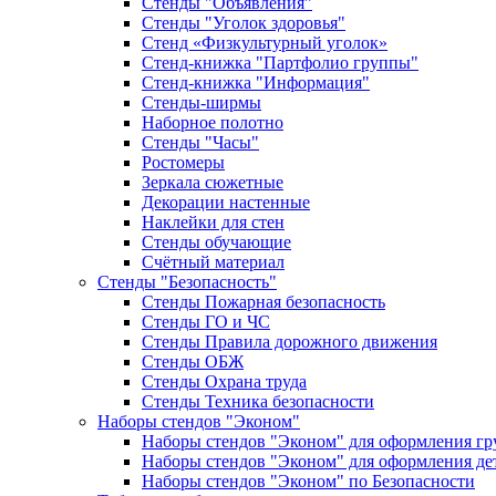
Стенды "Объявления"
Стенды "Уголок здоровья"
Стенд «Физкультурный уголок»
Стенд-книжка "Партфолио группы"
Стенд-книжка "Информация"
Стенды-ширмы
Наборное полотно
Стенды "Часы"
Ростомеры
Зеркала сюжетные
Декорации настенные
Наклейки для стен
Стенды обучающие
Счётный материал
Стенды "Безопасность"
Стенды Пожарная безопасность
Стенды ГО и ЧС
Стенды Правила дорожного движения
Стенды ОБЖ
Стенды Охрана труда
Стенды Техника безопасности
Наборы стендов "Эконом"
Наборы стендов "Эконом" для оформления гр
Наборы стендов "Эконом" для оформления дет
Наборы стендов "Эконом" по Безопасности