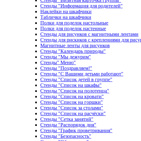
Стенды "Визитная карточка группы"
Стенды "Информация для родителей"
Наклейки на шкафчики
Таблички на шкафчики
Полки для поделок настольные
Полки для поделок настенные
Стенды для рисунков с магнитными лентами
Стенды для рискнков с креплениями для рису
Магнитные ленты для рисунков
Стенды "Календарь природы"
Стенды "Мы дежурим"
Стенды" Меню"
Стенды "Поздравляем!"
Стенды "С Вашими детьми работают"
Стенды "Список детей в группе"
Стенды "Список на шкафы"
Стенды "Список на полотенца"
Стенды "Список на кровати"
Стенды "Список на горшки"
Стенды "Список за столами"
Стенды "Список на расчёски"
Стенды "Сетка занятий"
Стенды "Распорядок дня"
Стенды "График проветривания"
Стенды "Безопасность"