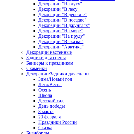
Декорации "На лугу"
Декорации "В лесу"
Декорации "В деревне"
Декорации "В поездке"
Декорации "В джунглях"
Декорации "На море"
Декорации "На пруду"
Декорации "В сказке"
Декорации "Арктика"
Декорации настенные
Задники для сцены
Баннеры к праздникам
Скамейки
Декорации/Задники для сцены
Зима/Новый год
Лето/Весна
Осень
Школа
Детский сад
День победы
8 марта
23 февраля
Праздники России
Сказка
Бизиборды