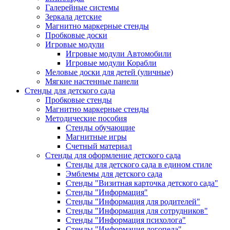
Галерейные системы
Зеркала детские
Магнитно маркерные стенды
Пробковые доски
Игровые модули
Игровые модули Автомобили
Игровые модули Корабли
Меловые доски для детей (уличные)
Мягкие настенные панели
Стенды для детского сада
Пробковые стенды
Магнитно маркерные стенды
Методические пособия
Стенды обучающие
Магнитные игры
Счетный материал
Стенды для оформление детского сада
Стенды для детского сада в едином стиле
Эмблемы для детского сада
Стенды "Визитная карточка детского сада"
Стенды "Информация"
Стенды "Информация для родителей"
Стенды "Информация для сотрудников"
Стенды "Информация психолога"
Стенды "Информация логопеда"