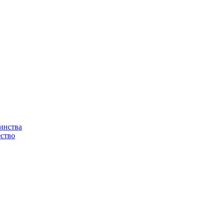
инства
ство