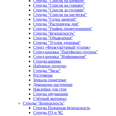
Стенды "Список на кровати"
Стенды "Список на горшки"
Стенды "Список за столами"
Стенды "Список на расчёски"
Стенды "Сетка занятий"
Стенды "Распорядок дня"
Стенды "График проветривания"
Стенды "Безопасность"
Стенды "Объявления"
Стенды "Уголок здоровья"
Стенд «Физкультурный уголок»
Стенд-книжка "Партфолио группы"
Стенд-книжка "Информация"
Стенды-ширмы
Наборное полотно
Стенды "Часы"
Ростомеры
Зеркала сюжетные
Декорации настенные
Наклейки для стен
Стенды обучающие
Счётный материал
Стенды "Безопасность"
Стенды Пожарная безопасность
Стенды ГО и ЧС