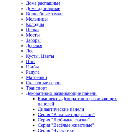
Дома распашные
Дома одинарные
Волшебные замки
Мельницы
Колодцы
Печки
Мосты
Заборы
Деревья
Лес
Кусты, Цветы
Пни
Грибы
Радуга
Матрёшки
Сказочные герои
Транспорт
Декоративно-развивающие панели
Комплекты Декоративно развивающих
панелей
Дидактические панели
Серия "Важные профессии"
Серия "Любимые сказки"
Серия "Весёлые животные"
Серия "Чудастики"