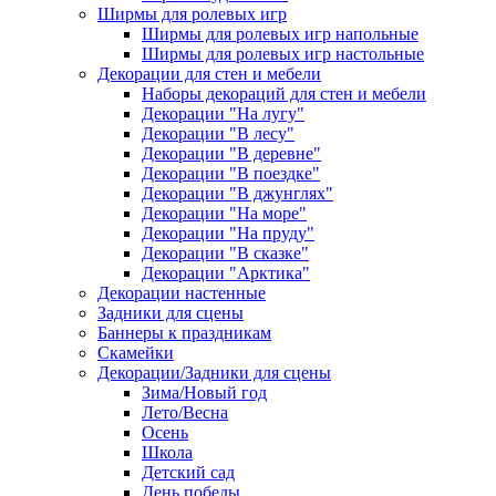
Ширмы для ролевых игр
Ширмы для ролевых игр напольные
Ширмы для ролевых игр настольные
Декорации для стен и мебели
Наборы декораций для стен и мебели
Декорации "На лугу"
Декорации "В лесу"
Декорации "В деревне"
Декорации "В поездке"
Декорации "В джунглях"
Декорации "На море"
Декорации "На пруду"
Декорации "В сказке"
Декорации "Арктика"
Декорации настенные
Задники для сцены
Баннеры к праздникам
Скамейки
Декорации/Задники для сцены
Зима/Новый год
Лето/Весна
Осень
Школа
Детский сад
День победы