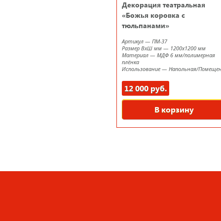
Декорация театральная
«Божья коровка с
тюльпанами»
Артикул
—
ПМ-37
Размер ВxШ мм
—
1200х1200 мм
Материал
—
МДФ 6 мм/полимерная
плёнка
Использование
—
Напольная/Помеще
12 000 руб.
В корзину