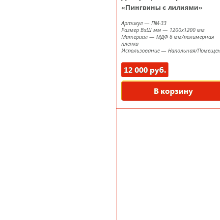
«Пингвины с лилиями»
Артикул
—
ПМ-33
Размер ВxШ мм
—
1200х1200 мм
Материал
—
МДФ 6 мм/полимерная
плёнка
Использование
—
Напольная/Помеще
12 000 руб.
В корзину