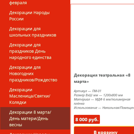
февраля
Декорации Народы
России
Декорации для
школьных праздников
Декорации для
праздников День
народного единства
Декорации для
Новогодних
Декорация театральная «8
праздников/Рождество
марта»
Декорации
Артикул
—
ПМ-01
Размер ВxШ мм
—
1200х800 мм
Масленица/Святки/
Материал
—
МДФ 6 мм/полимерная
Колядки
плёнка
Использование
—
Напольная/Помеще
Декорации 8 марта/
День матери/День
8 000 руб.
весны
В корзину