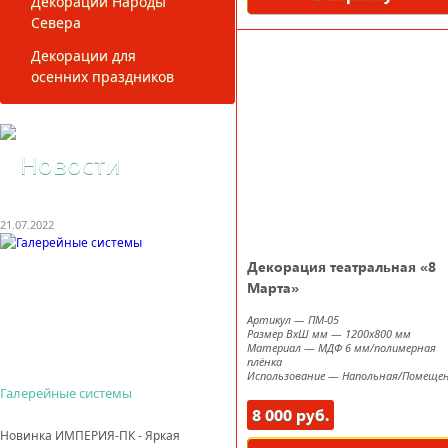
Декорации Народы
Севера
Декорации для
осенних праздников
Новости
21.07.2022
Декорация театральная «8
Марта»
Артикул
—
ПМ-05
Размер ВxШ мм
—
1200х800 мм
Материал
—
МДФ 6 мм/полимерная
плёнка
Использование
—
Напольная/Помеще
Галерейные системы
8 000 руб.
Новинка ИМПЕРИЯ-ПК - Яркая