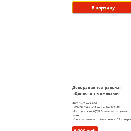
В корзину
Декорация театральная
«Девочка с мимозами»
Артикул
—
ПМ-13
Размер ВxШ мм
—
1200х800 мм
Материал
—
МДФ 6 мм/полимерная
плёнка
Использование
—
Напольная/Помеще
8 000 руб.