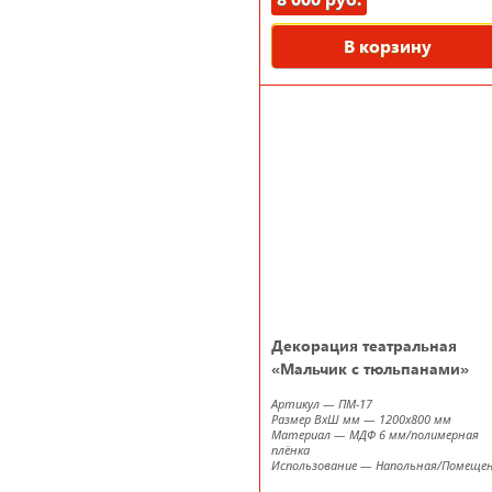
В корзину
Декорация театральная
«Мальчик с тюльпанами»
Артикул
—
ПМ-17
Размер ВxШ мм
—
1200х800 мм
Материал
—
МДФ 6 мм/полимерная
плёнка
Использование
—
Напольная/Помеще