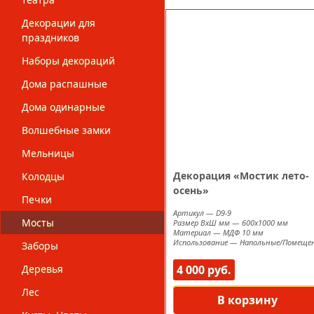
Декорации для
праздников
Наборы декораций
Дома распашные
Дома одинарные
Волшебные замки
Мельницы
Декорация «Мостик лето-
Колодцы
осень»
Печки
Артикул
—
D9-9
Мосты
Размер ВxШ мм
—
600х1000 мм
Материал
—
МДФ 10 мм
Использование
—
Напольные/Помеще
Заборы
Деревья
4 000 руб.
Лес
В корзину