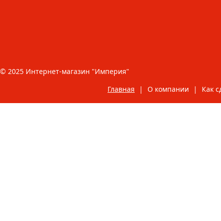
© 2025 Интернет-магазин "Империя"
Главная
|
О компании
|
Как с