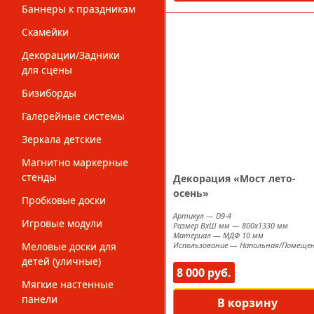
Баннеры к праздникам
Скамейки
Декорации/Задники
для сцены
Бизиборды
Галерейные системы
Зеркала детские
Магнитно маркерные
стенды
Декорация «Мост лето-
осень»
Пробковые доски
Артикул
—
D9-4
Игровые модули
Размер ВxШ мм
—
800х1330 мм
Материал
—
МДФ 10 мм
Меловые доски для
Использование
—
Напольная/Помеще
детей (уличные)
8 000 руб.
Мягкие настенные
панели
В корзину