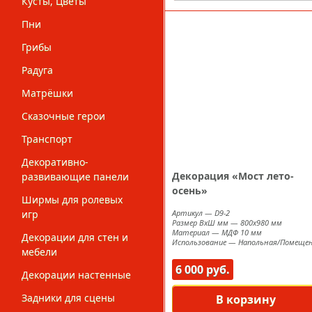
Кусты, Цветы
Пни
Грибы
Радуга
Матрёшки
Сказочные герои
Транспорт
Декоративно-
Декорация «Мост лето-
развивающие панели
осень»
Ширмы для ролевых
игр
Артикул
—
D9-2
Размер ВxШ мм
—
800х980 мм
Материал
—
МДФ 10 мм
Декорации для стен и
Использование
—
Напольная/Помеще
мебели
6 000 руб.
Декорации настенные
Задники для сцены
В корзину