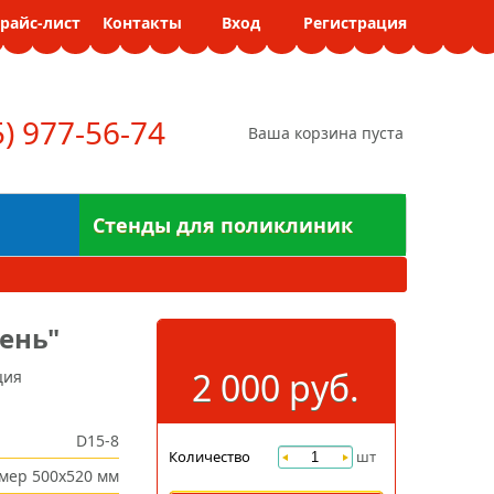
райс-лист
Контакты
Вход
Регистрация
5) 977-56-74
Ваша корзина пуста
Стенды для поликлиник
ень"
2 000 руб.
ция
D15-8
Количество
шт
змер 500х520 мм