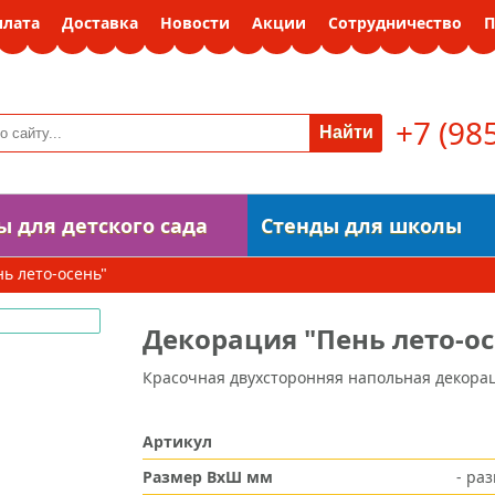
плата
Доставка
Новости
Акции
Сотрудничество
П
+7 (98
ы для детского сада
Стенды для школы
ь лето-осень"
Декорация "Пень лето-ос
Красочная двухсторонняя напольная декора
Артикул
Размер ВxШ мм
- ра