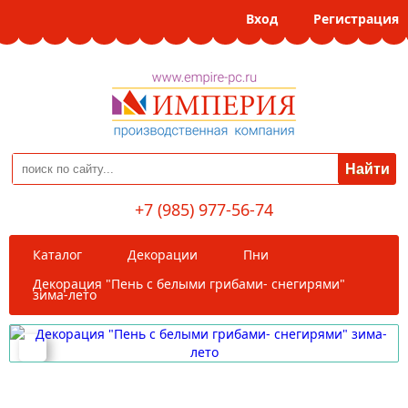
Вход
Регистрация
+7 (985) 977-56-74
Каталог
Декорации
Пни
Декорация "Пень с белыми грибами- снегирями"
зима-лето